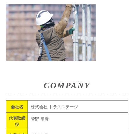
COMPANY
会社名
株式会社 トラスステージ
代表取締
菅野 明彦
役