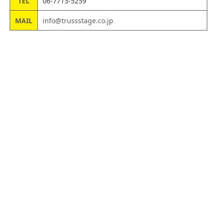
TEL
06-7713-5259
MAIL
info@trussstage.co.jp