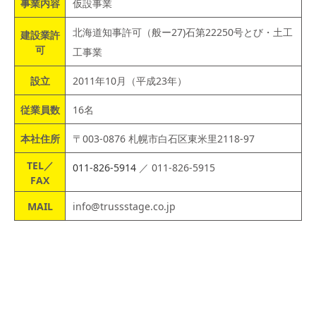
事業内容
仮設事業
北海道知事許可（般ー27)石第22250号とび・土工
建設業許
可
工事業
設立
2011年10月（平成23年）
従業員数
16名
本社住所
〒003-0876 札幌市白石区東米里2118-97
TEL／
011-826-5914
／ 011-826-5915
FAX
MAIL
info@trussstage.co.jp