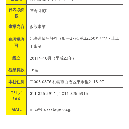
代表取締
菅野 明彦
役
事業内容
仮設事業
北海道知事許可（般ー27)石第22250号とび・土工
建設業許
可
工事業
設立
2011年10月（平成23年）
従業員数
16名
本社住所
〒003-0876 札幌市白石区東米里2118-97
TEL／
011-826-5914
／ 011-826-5915
FAX
MAIL
info@trussstage.co.jp