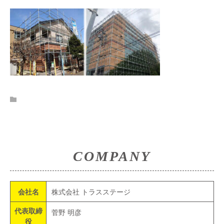
COMPANY
会社名
株式会社 トラスステージ
代表取締
菅野 明彦
役