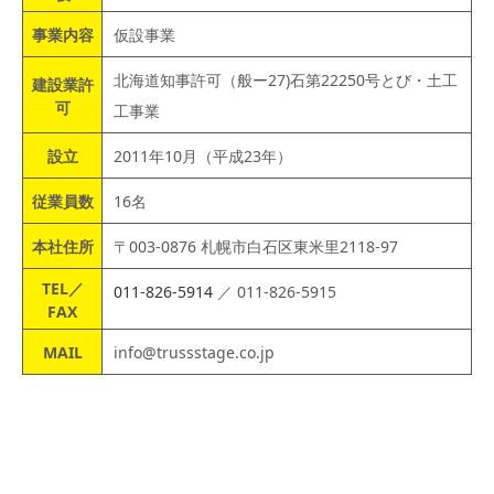
事業内容
仮設事業
北海道知事許可（般ー27)石第22250号とび・土工
建設業許
可
工事業
設立
2011年10月（平成23年）
従業員数
16名
本社住所
〒003-0876 札幌市白石区東米里2118-97
TEL／
011-826-5914
／ 011-826-5915
FAX
MAIL
info@trussstage.co.jp